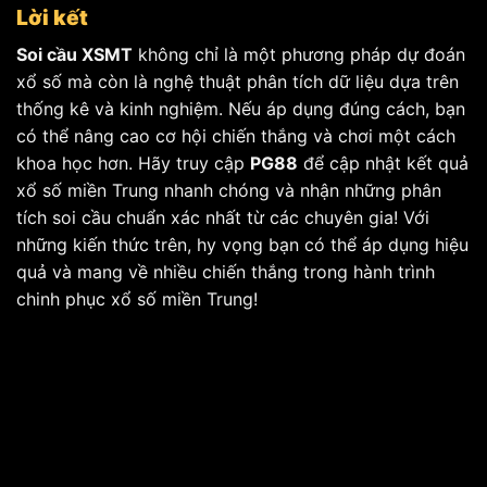
Lời kết
Soi cầu XSMT
không chỉ là một phương pháp dự đoán
xổ số mà còn là nghệ thuật phân tích dữ liệu dựa trên
thống kê và kinh nghiệm. Nếu áp dụng đúng cách, bạn
có thể nâng cao cơ hội chiến thắng và chơi một cách
khoa học hơn. Hãy truy cập
PG88
để cập nhật kết quả
xổ số miền Trung nhanh chóng và nhận những phân
tích soi cầu chuẩn xác nhất từ các chuyên gia!
Với
những kiến thức trên, hy vọng bạn có thể áp dụng hiệu
quả và mang về nhiều chiến thắng trong hành trình
chinh phục xổ số miền Trung!