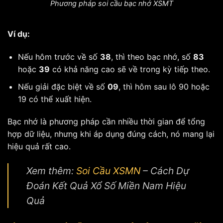
Phương pháp soi cầu bạc nhớ XSMT
Ví dụ:
Nếu hôm trước về số
38
, thì theo bạc nhớ, số
83
hoặc
39
có khả năng cao sẽ về trong kỳ tiếp theo.
Nếu giải đặc biệt về số
09
, thì hôm sau lô 90 hoặc
19 có thể xuất hiện.
Bạc nhớ là phương pháp cần nhiều thời gian để tổng
hợp dữ liệu, nhưng khi áp dụng đúng cách, nó mang lại
hiệu quả rất cao.
Xem thêm:
Soi Cầu XSMN
– Cách Dự
Đoán Kết Quả Xổ Số Miền Nam Hiệu
Quả