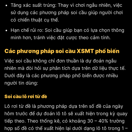
Tăng xác suất trúng: Thay vì chơi ngẫu nhiên, việc
sử dụng các phương pháp soi cầu giúp người chơi
có chiến thuật cụ thể.
Hạn chế rủi ro: Soi cầu giúp bạn có lựa chọn thông
minh hơn, tránh việc đặt cược theo cảm tính.
Các phương pháp soi cầu XSMT phổ biến
Việc soi cầu không chỉ đơn thuần là dự đoán ngẫu
nhiên mà đòi hỏi sự phân tích dựa trên dữ liệu thực tế.
Dưới đây là các phương pháp phổ biến được nhiều
người tin dùng:
Soi cầu lô rơi từ đề
Lô rơi từ đề là phương pháp dựa trên số đề của ngày
hôm trước để dự đoán lô tô sẽ xuất hiện trong kỳ quay
tiếp theo. Theo thống kê, có khoảng 30 – 40% trường
hợp số đề có thể xuất hiện lại dưới dạng lô tô trong 1 –