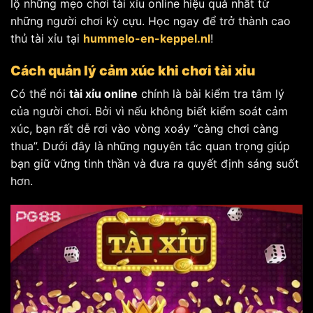
lộ những mẹo chơi tài xỉu online hiệu quả nhất từ
những người chơi kỳ cựu. Học ngay để trở thành cao
thủ tài xỉu tại
hummelo-en-keppel.nl
!
Cách quản lý cảm xúc khi chơi tài xỉu
Có thể nói
tài xỉu online
chính là bài kiểm tra tâm lý
của người chơi. Bởi vì nếu không biết kiểm soát cảm
xúc, bạn rất dễ rơi vào vòng xoáy “càng chơi càng
thua”. Dưới đây là những nguyên tắc quan trọng giúp
bạn giữ vững tinh thần và đưa ra quyết định sáng suốt
hơn.