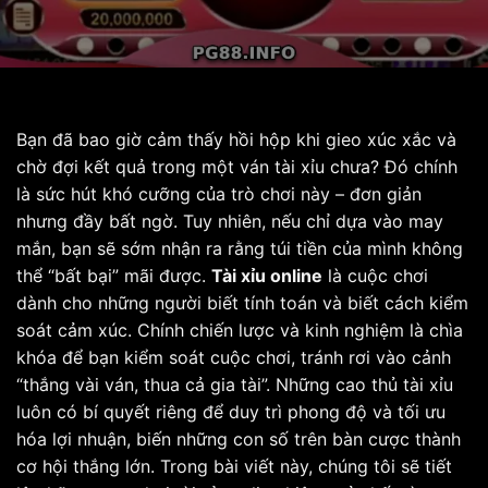
Bạn đã bao giờ cảm thấy hồi hộp khi gieo xúc xắc và
chờ đợi kết quả trong một ván tài xỉu chưa? Đó chính
là sức hút khó cưỡng của trò chơi này – đơn giản
nhưng đầy bất ngờ. Tuy nhiên, nếu chỉ dựa vào may
mắn, bạn sẽ sớm nhận ra rằng túi tiền của mình không
thể “bất bại” mãi được.
Tài xỉu online
là cuộc chơi
dành cho những người biết tính toán và biết cách kiểm
soát cảm xúc. Chính chiến lược và kinh nghiệm là chìa
khóa để bạn kiểm soát cuộc chơi, tránh rơi vào cảnh
“thắng vài ván, thua cả gia tài”. Những cao thủ tài xỉu
luôn có bí quyết riêng để duy trì phong độ và tối ưu
hóa lợi nhuận, biến những con số trên bàn cược thành
cơ hội thắng lớn.
Trong bài viết này, chúng tôi sẽ tiết