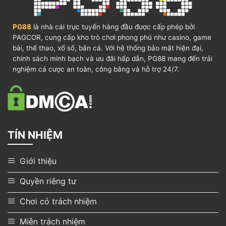
PG88
là nhà cái trực tuyến hàng đầu được cấp phép bởi
PAGCOR, cung cấp kho trò chơi phong phú như casino, game
bài, thể thao, xổ số, bắn cá. Với hệ thống bảo mật hiện đại,
chính sách minh bạch và ưu đãi hấp dẫn, PG88 mang đến trải
nghiệm cá cược an toàn, công bằng và hỗ trợ 24/7.
TÍN NHIỆM
Giới thiệu
Quyền riêng tư
Chơi có trách nhiệm
Miễn trách nhiệm