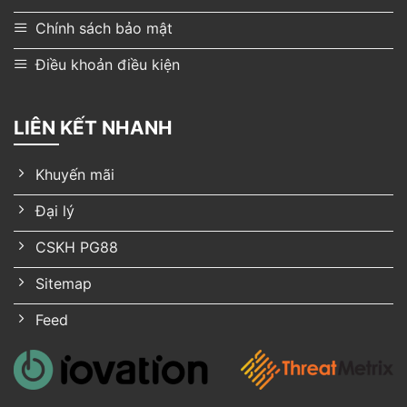
Chính sách bảo mật
Điều khoản điều kiện
LIÊN KẾT NHANH
Khuyến mãi
Đại lý
CSKH PG88
Sitemap
Feed