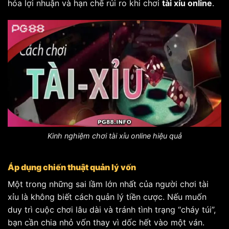
hóa lợi nhuận và hạn chế rủi ro khi chơi
tài xỉu online
.
Kinh nghiệm chơi tài xỉu online hiệu quả
Áp dụng chiến thuật quản lý vốn
Một trong những sai lầm lớn nhất của người chơi tài
xỉu là không biết cách quản lý tiền cược. Nếu muốn
duy trì cuộc chơi lâu dài và tránh tình trạng “cháy túi”,
bạn cần chia nhỏ vốn thay vì dốc hết vào một ván.