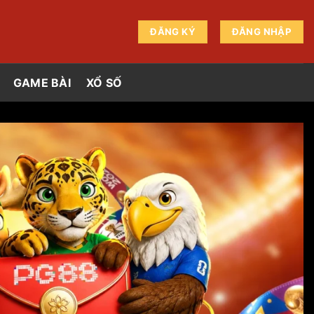
ĐĂNG KÝ
ĐĂNG NHẬP
GAME BÀI
XỔ SỐ