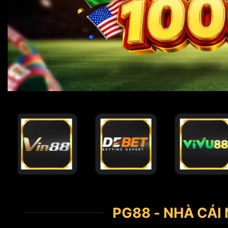
PG88 - NHÀ CÁI 