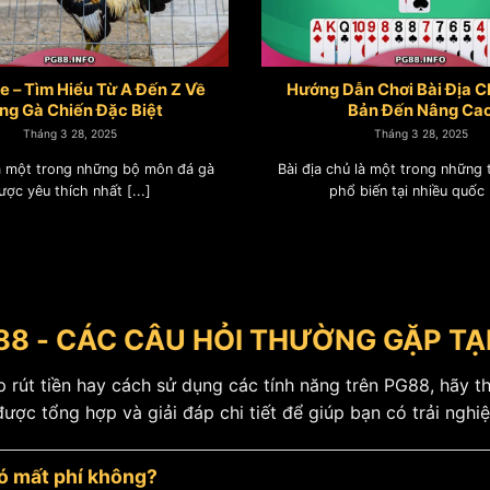
Nhà cái có giấy phép hoạt động chuẩn quốc tế
e – Tìm Hiểu Từ A Đến Z Về
Hướng Dẫn Chơi Bài Địa C
ng Gà Chiến Đặc Biệt
Bản Đến Nâng Ca
uân thủ các quy định nghiêm ngặt về cá cược, khiến người 
Tháng 3 28, 2025
Tháng 3 28, 2025
tính công bằng, không có gian lận và minh bạch trong kết
gười chơi và duy trì một môi trường cá cược an toàn.
là một trong những bộ môn đá gà
Bài địa chủ là một trong những 
ược yêu thích nhất [...]
phổ biến tại nhiều quốc [
ại, giúp người chơi dễ dàng thao tác trên cả máy tính lẫn đ
 danh mục trò chơi, thông tin khuyến mãi và tính năng cá
i nghiệm giải trí lâu dài mà không bị mỏi. Hơn nữa, PG88 
88 - CÁC CÂU HỎI THƯỜNG GẶP TẠI
m phần mềm hỗ trợ. Người chơi chỉ cần vài thao tác đơn g
p rút tiền hay cách sử dụng các tính năng trên PG88, hãy 
ợc tổng hợp và giải đáp chi tiết để giúp bạn có trải nghiệ
một cách minh bạch và nhanh chóng. Nhà cái hỗ trợ nhiều p
có mất phí không?