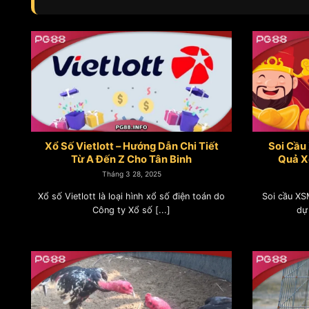
Yếu tố quan trọng đầu tiên giúp PG88 khẳng định u
hoạt động dưới sự giám sát chặt chẽ của các cơ 
Xổ Số Vietlott – Hướng Dẫn Chi Tiết
Soi Cầu
Từ A Đến Z Cho Tân Binh
Quả X
Tháng 3 28, 2025
Xổ số Vietlott là loại hình xổ số điện toán do
Soi cầu XS
Công ty Xổ số [...]
dự