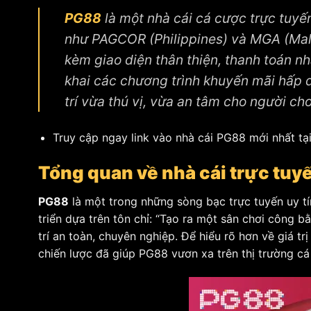
PG88
là một nhà cái cá cược trực tuyế
như PAGCOR (Philippines) và MGA (Malta)
kèm giao diện thân thiện, thanh toán n
khai các chương trình khuyến mãi hấp d
trí vừa thú vị, vừa an tâm cho người chơ
Truy cập ngay link vào nhà cái PG88 mới nhất tại
Tổng quan về nhà cái trực tu
PG88
là một trong những sòng bạc trực tuyến uy tí
triển dựa trên tôn chỉ: “Tạo ra một sân chơi công
trí an toàn, chuyên nghiệp. Để hiểu rõ hơn về giá t
chiến lược đã giúp PG88 vươn xa trên thị trường cá