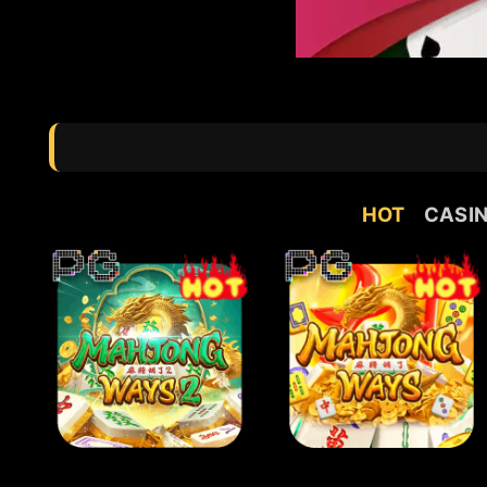
HOT
CASI
Lịch sử hình thành và phát triển