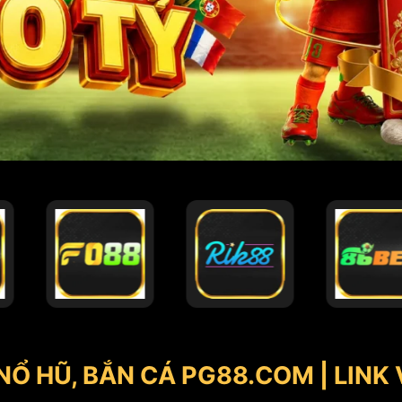
NỔ HŨ, BẮN CÁ PG88.COM | LINK