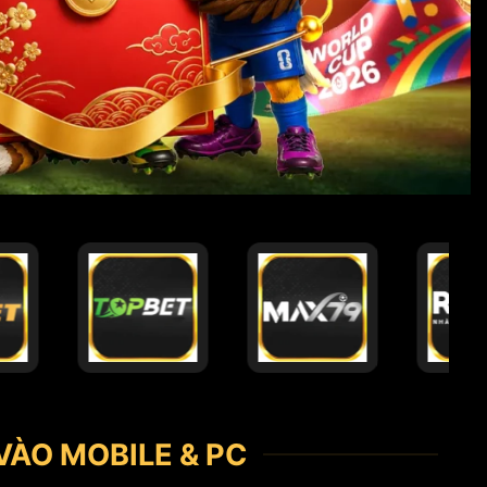
 VÀO MOBILE & PC